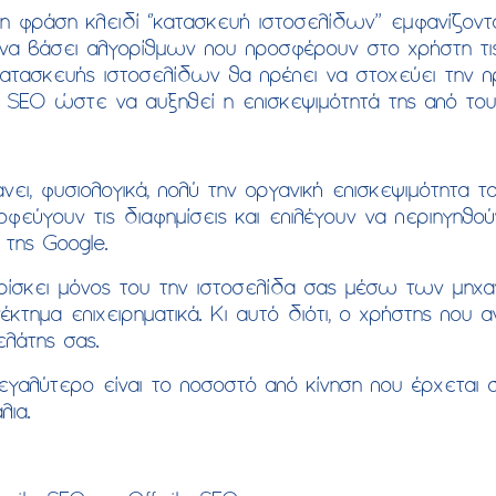
φράση κλειδί ‘’κατασκευή ιστοσελίδων’’ εμφανίζοντ
ένα βάσει αλγορίθμων που προσφέρουν στο χρήστη τις 
 κατασκευής ιστοσελίδων θα πρέπει να στοχεύει την 
 SEO ώστε να αυξηθεί η επισκεψιμότητά της από του
ει, φυσιολογικά, πολύ την οργανική επισκεψιμότητα του
εύγουν τις διαφημίσεις και επιλέγουν να περιηγηθού
 της Google.
βρίσκει μόνος του την ιστοσελίδα σας μέσω των μηχ
έκτημα επιχειρηματικά. Κι αυτό διότι, ο χρήστης που α
ελάτης σας.
γαλύτερο είναι το ποσοστό από κίνηση που έρχεται σ
λια.