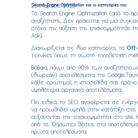
Search Engine Optimization και οι κατηγορίες του
26 Μαρτίου, 2023
To Search Engine Optimization (από τα α
αναζήτησης. Δεν πρόκειται για μια συγκε
στόχο την αύξηση της επισκεψιμότητάς τη
Αsk).
Διαχωρίζεται σε δύο κατηγορίες, το
Off-
τεχνικές όπως τη σωστή τοποθέτηση met
Βέβαια, πάνω από 90% των αναζητήσεων 
(δωρεάν) αποτελέσματα της Google.Ταυτό
κάθε ερώτημα), η ιστοσελίδα σας πρέπει 
υψηλότερα οργανικά αποτελέσματα.
Πιο ειδικά, το SEO αναφέρεται σε ενέργ
να προωθηθεί υψηλά στην κατάταξη στις 
αυξάνοντας την επισκεψιμότητα στο site.
από τις 10πρώτες θέσεις στα αποτελέσ
πρώτα αποτελέσματα.