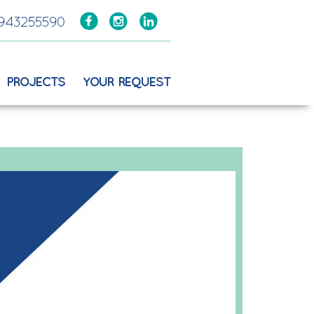
943255590
PROJECTS
YOUR REQUEST
WEBSITE DEVELOPMENT
ING
E-SHOP DEVELOPMENT
EMENT
GOOGLE ADVERTISING
RESEARCH
SOCIAL MEDIA ADVERTISING
G