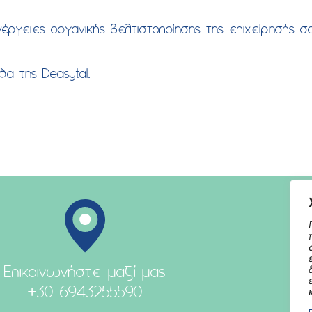
έργειες οργανικής βελτιστοποίησης της επιχείρησής σ
α της Deasytal.
Επικοινωνήστε μαζί μας
+30 6943255590