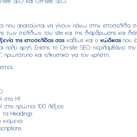
site SEO και Off-site SEO.
κές που απαιτούνται να γίνουν πάνω στην ιστοσελίδα 
σης των σελίδων του site και της διάρθρωσης και διά
οξενία της ιστοσελίδας σας
καθώς και ο
κώδικας
που έ
αι πολύ αργή. Επίσης το On-site SEO περιλαμβάνει τ
, πρωτότυπο και ελκυστικό για τον χρήστη.
ήστες.
EO
ί στο H1
ί στις πρώτες 100 λέξεις
 τα Headings
ο κείμενο
criptions