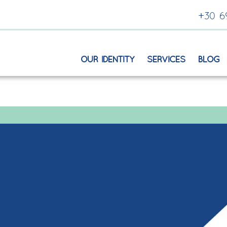
+30 6
OUR IDENTITY
SERVICES
BLOG
WEB DEVELOPMENT
BRANDING
PERFORMANCE MARKET
SOCIAL MEDIA MANAG
DIGITAL STRATEGY & 
INFLUENCER MARKETIN