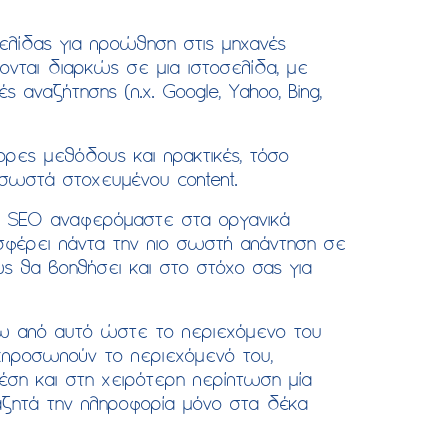
σελίδας για προώθηση στις μηχανές
ονται διαρκώς σε μια ιστοσελίδα, με
αναζήτησης (π.χ. Google, Yahoo, Bing,
ρες μεθόδους και πρακτικές, τόσο
 σωστά στοχευμένου content.
ια SEO αναφερόμαστε στα οργανικά
οσφέρει πάντα την πιο σωστή απάντηση σε
ως θα βοηθήσει και στο στόχο σας για
 έξω από αυτό ώστε το περιεχόμενο του
εκπροσωπούν το περιεχόμενό του,
θέση και στη χειρότερη περίπτωση μία
ζητά την πληροφορία μόνο στα δέκα