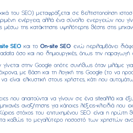
ρχικά του SEO) μεταφράζεται σε βελτιστοποίηση ιστο
κριμένη ενέργεια, αλλά ένα σύνολο ενεργειών που γίν
ς μέσω της κατάκτησης υψηλότερης θέσης στις μηχανές 
site SEO
και το
On-site SEO
ενώ περιλαμβάνει διάφο
adata όσο και πιο δημιουργικές, όπως την παραγωγή
γίνεται στην Google οπότε συνήθως όταν μιλάμε γ
χρονα, με βάση και τη λογική της Google (το να πρ
να είναι ελκυστική στους χρήστες, κάτι που αυτομάτ
ειες που απαιτούνται να γίνουν σε ένα siteαλλά και
μηχανές αναζήτησης για κάποιες λέξεις-κλειδιά που 
 Κύριος στόχος του επιτυχημένου SEO είναι η πρώτη 
ματα καθώς το μεγαλύτερο ποσοστό των χρηστών ανα