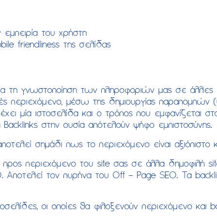
 εμπειρία του χρήστη
ile friendliness της σελίδας
για τη γνωστοποίηση των πληροφοριών μας σε άλλες σ
ές περιεχόμενο, μέσω της δημιουργίας παραπομπών (υ
έχει μία ιστοσελίδα και ο τρόπος που εμφανίζεται σ
 Backlinks στην ουσία απότελούν ψήφο εμπιστοσύνης.
ποτελεί σημάδι πως το περιεχόμενο είναι αξιόπιστο κ
s) προς περιεχόμενο του site σας σε άλλα δημοφιλή s
. Αποτελεί τον πυρήνα του Off – Page SEO. Τα backl
τοσελίδες, οι οποίες θα φιλοξενούν περιεχόμενο και 