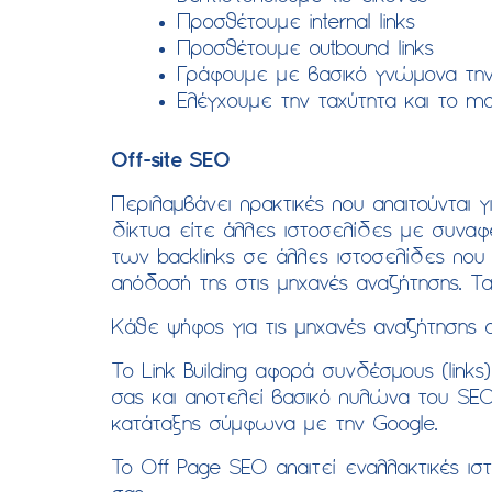
Προσθέτουμε internal links
Προσθέτουμε outbound links
Γράφουμε με βασικό γνώμονα την
Ελέγχουμε την ταχύτητα και το mob
Off-site SEO
Περιλαμβάνει πρακτικές που απαιτούνται 
δίκτυα είτε άλλες ιστοσελίδες με συναφ
των backlinks σε άλλες ιστοσελίδες που 
απόδοσή της στις μηχανές αναζήτησης. Τα
Κάθε ψήφος για τις μηχανές αναζήτησης α
Το Link Building αφορά συνδέσμους (link
σας και αποτελεί βασικό πυλώνα του SEO
κατάταξης σύμφωνα με την Google.
To Off Page SEO απαιτεί εναλλακτικές ισ