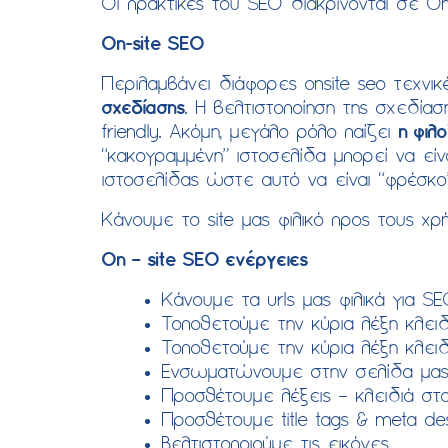
Οι πρακτικές του SEO διακρίνονται σε On-
On-site SEO
Περιλαμβάνει διάφορες onsite seo τεχνι
σχεδίασης
. Η βελτιστοποίηση της σχεδία
friendly. Ακόμη, μεγάλο ρόλο παίζει
η φιλ
“κακογραμμένη” ιστοσελίδα μπορεί να είν
ιστοσελίδας ώστε αυτό να είναι “φρέσκο”
Κάνουμε το site μας φιλικό προς τους χρ
On – site SEO ενέργειες
Κάνουμε τα urls μας φιλικά για S
Τοποθετούμε την κύρια λέξη κλειδ
Τοποθετούμε την κύρια λέξη κλειδ
Ενσωματώνουμε στην σελίδα μας
Προσθέτουμε λέξεις – κλειδιά στ
Προσθέτουμε title tags & meta des
Βελτιστοποιούμε τις εικόνες