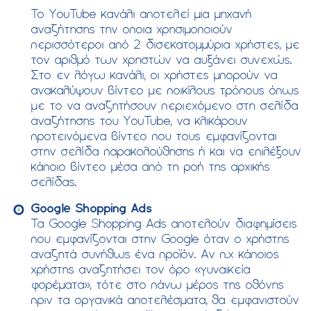
Το YouTube κανάλι αποτελεί μια μηχανή
αναζήτησης την οποια χρησιμοποιούν
περισσότεροι από 2 δισεκατομμύρια χρήστες, με
τον αριθμό των χρηστών να αυξάνει συνεχώς.
Στο εν λόγω κανάλι, οι χρήστες μπορούν να
ανακαλύψουν βίντεο με ποικίλους τρόπους όπως
με το να αναζητήσουν περιεχόμενο στη σελίδα
αναζήτησης του YouTube, να κλικάρουν
προτεινόμενα βίντεο που τους εμφανίζονται
στην σελίδα παρακολούθησης ή και να επιλέξουν
κάποιο βίντεο μέσα από τη ροή της αρχικής
σελίδας.
Google Shopping Ads
Τα Google Shopping Ads αποτελούν διαφημίσεις
που εμφανίζονται στην Google όταν ο χρήστης
αναζητά συνήθως ένα προϊόν. Αν π.χ κάποιος
χρήστης αναζητήσει τον όρο «γυναικεία
φορέματα», τότε στο πάνω μέρος της οθόνης
πριν τα οργανικά αποτελέσματα, θα εμφανιστούν