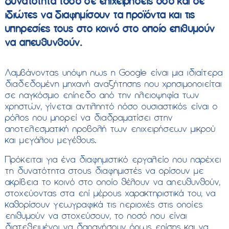
δυνατότητα τόσο σε επιχειρήσεις όσο και σε
ιδιώτες να διαφημίσουν τα προϊόντα και τις
υπηρεσίες τους στο κοινό στο οποίο επιθυμούν
να απευθυνθούν.
Λαμβάνοντας υπόψη πως η Google είναι μια ιδιαίτερα
διαδεδομένη μηχανή αναζήτησης που χρησιμοποιείται
σε παγκόσμιο επίπεδο από την πλειοψηφία των
χρηστών, γίνεται αντιληπτό πόσο ουσιαστικός είναι ο
ρόλος που μπορεί να διαδραματίσει στην
αποτελεσματική προβολή των επιχειρήσεων μικρού
και μεγάλου μεγέθους.
Πρόκειται για ένα διαφημιστικό εργαλείο που παρέχει
τη δυνατότητα στους διαφημιστές να ορίσουν με
ακρίβεια το κοινό στο οποίο θέλουν να απευθυνθούν,
στοχεύοντας στα επί μέρους χαρακτηριστικά του, να
καθορίσουν γεωγραφικά τις περιοχές στις οποίες
επιθυμούν να στοχεύσουν, το ποσό που είναι
διατεθειμένοι να δαπανήσουν όπως επίσης και να