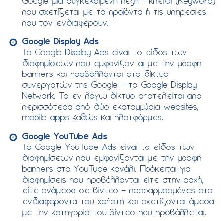
Google μια συγκεκριμένη λέξη – κλειδί (Keyword)
που σχετίζεται με τα προϊόντα ή τις υπηρεσίες
που τον ενδιαφέρουν.
Google Display Ads
Τα Google Display Ads είναι το είδος των
διαφημίσεων που εμφανίζονται με την μορφή
banners και προβάλλονται στο δίκτυο
συνεργατών της Google – το Google Display
Network. Το εν λόγω δίκτυο αποτελείται από
περισσότερα από δύο εκατομμύρια websites,
mobile apps καθώς και πλατφόρμες.
Google YouTube Ads
Τα Google YouTube Ads είναι το είδος των
διαφημίσεων που εμφανίζονται με την μορφή
banners στο YouTube κανάλι. Πρόκειται για
διαφημίσεις που προβάλλονται είτε στην αρχή,
είτε ανάμεσα σε βίντεο – προσαρμοσμένες στα
ενδιαφέροντα του χρήστη και σχετίζονται άμεσα
με την κατηγορία του βίντεο που προβάλλεται.