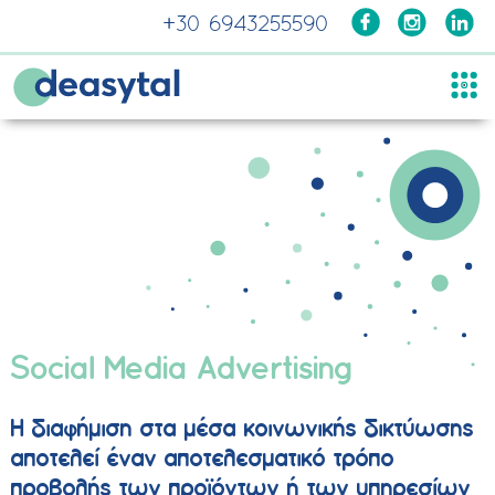
Μετάβαση
+30 6943255590
στο
περιεχόμενο
Social Media Advertising
Η διαφήμιση στα μέσα κοινωνικής δικτύωσης
αποτελεί έναν αποτελεσματικό τρόπο
προβολής των προϊόντων ή των υπηρεσίων